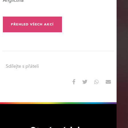
Angličtina
PŘEHLED VŠECH AKCÍ
Sdílejte s přáteli