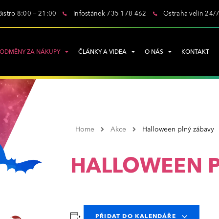
Bistro 8:00 – 21:00
Infostánek 735 178 462
Ostraha velín 24/
ODMĚNY ZA NÁKUPY
ČLÁNKY A VIDEA
O NÁS
KONTAKT
Home
Akce
Halloween plný zábavy
HALLOWEEN P
PŘIDAT DO KALENDÁŘE