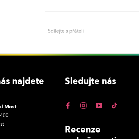
Sdílejte s přáteli
ás najdete
Sledujte nás
al Most
3400
st
Recenze