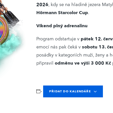
2026
, kdy se na hladině jezera Mat
Hörmann Starcolor Cup
.
Víkend plný adrenalinu
Program odstartuje v
pátek 12. čer
emocí nás pak čeká v
sobotu 13. če
posádky v kategoriích muži, ženy a ho
připravil
odměnu ve výši 3 000 Kč
PŘIDAT DO KALENDÁŘE