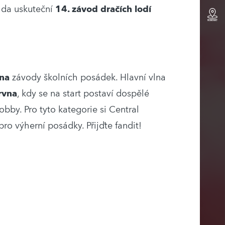
ylda uskuteční
14. závod dračích lodí
vna
závody školních posádek. Hlavní vlna
rvna
, kdy se na start postaví dospělé
bby. Pro tyto kategorie si Central
pro výherní posádky. Přijďte fandit!