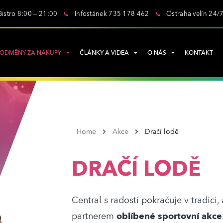
Bistro 8:00 – 21:00
Infostánek 735 178 462
Ostraha velín 24/
ODMĚNY ZA NÁKUPY
ČLÁNKY A VIDEA
O NÁS
KONTAKT
Home
Akce
Dračí lodě
DRAČÍ LODĚ
Central s radostí pokračuje v tradici,
partnerem
oblíbené sportovní akce