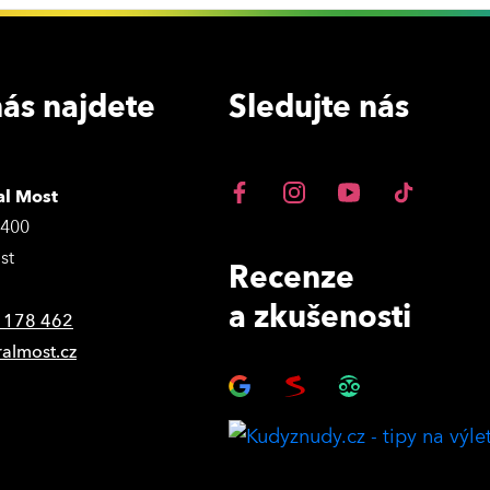
ás najdete
Sledujte nás
al Most
3400
st
Recenze
a zkušenosti
 178 462
ralmost.cz