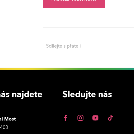
Sdílejte s přáteli
ás najdete
Sledujte nás
al Most
3400