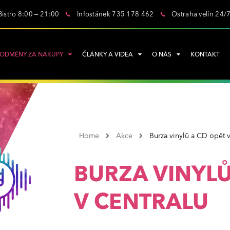
Bistro 8:00 – 21:00
Infostánek 735 178 462
Ostraha velín 24/
ODMĚNY ZA NÁKUPY
ČLÁNKY A VIDEA
O NÁS
KONTAKT
Home
Akce
Burza vinylů a CD opět v
BURZA VINYLŮ
V CENTRALU