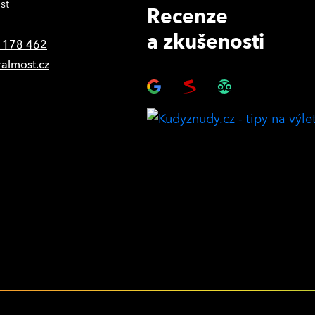
st
Recenze
a zkušenosti
 178 462
ralmost.cz