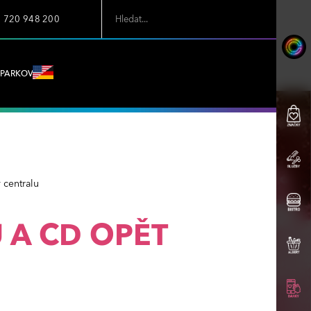
7 720 948 200
PARKOVÁNÍ
 centralu
 A CD OPĚT