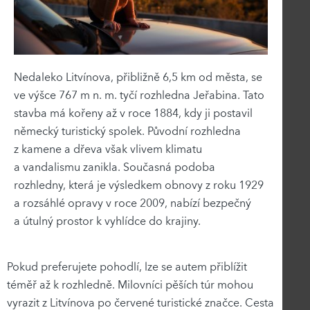
Nedaleko Litvínova, přibližně 6,5 km od města, se
ve výšce 767 m n. m. tyčí rozhledna Jeřabina. Tato
stavba má kořeny až v roce 1884, kdy ji postavil
německý turistický spolek. Původní rozhledna
z kamene a dřeva však vlivem klimatu
a vandalismu zanikla. Současná podoba
rozhledny, která je výsledkem obnovy z roku 1929
a rozsáhlé opravy v roce 2009, nabízí bezpečný
a útulný prostor k vyhlídce do krajiny.
Pokud preferujete pohodlí, lze se autem přiblížit
téměř až k rozhledně. Milovníci pěších túr mohou
vyrazit z Litvínova po červené turistické značce. Cesta