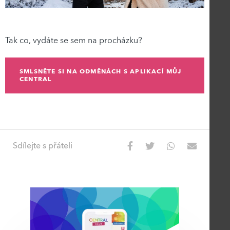
Tak co, vydáte se sem na procházku?
SMLSNĚTE SI NA ODMĚNÁCH S APLIKACÍ MŮJ
CENTRAL
Sdílejte s přáteli