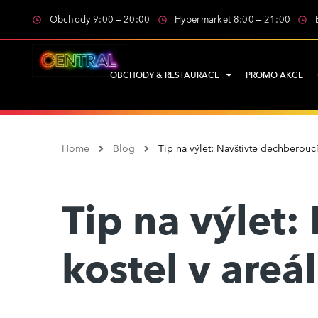
Obchody 9:00 – 20:00
Hypermarket 8:00 – 21:00
OBCHODY & RESTAURACE
PROMO AKCE
Home
Blog
Tip na výlet: Navštivte dechberoucí
Tip na výlet:
kostel v are