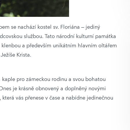
em se nachází kostel sv. Floriána – jediný
odcovskou službou. Tato národní kulturní památka
 klenbou a především unikátním hlavním oltářem
ežíše Krista.
á kaple pro zámeckou rodinu a svou bohatou
tí. Dnes je krásně obnovený a doplněný novými
, která vás přenese v čase a nabídne jedinečnou