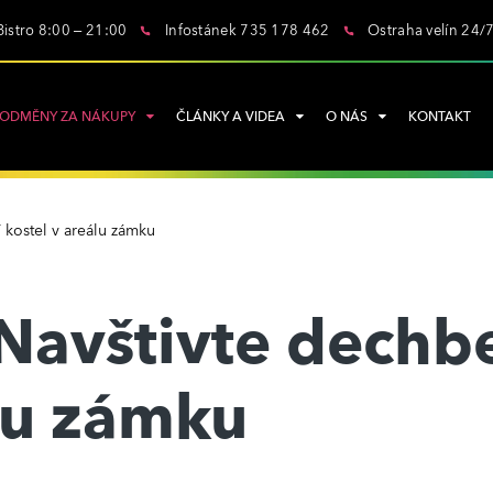
Bistro 8:00 – 21:00
Infostánek 735 178 462
Ostraha velín 24/
ODMĚNY ZA NÁKUPY
ČLÁNKY A VIDEA
O NÁS
KONTAKT
 kostel v areálu zámku
 Navštivte dechb
álu zámku