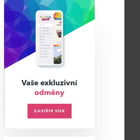
Vaše exkluzivní
odměny
ZJISTĚTE VÍCE