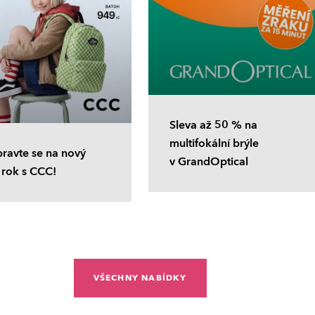
Sleva až 50 % na
multifokální brýle
pravte se na nový
v GrandOptical
 rok s CCC!
VŠECHNY NABÍDKY