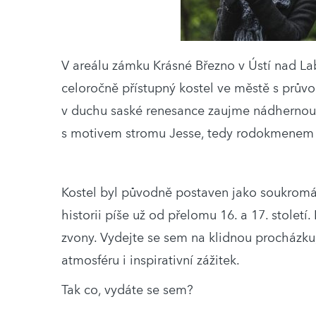
V areálu zámku Krásné Březno v Ústí nad Lab
celoročně přístupný kostel ve městě s prův
v duchu saské renesance zaujme nádhernou
s motivem stromu Jesse, tedy rodokmenem J
Kostel byl původně postaven jako soukrom
historii píše už od přelomu 16. a 17. stole
zvony. Vydejte se sem na klidnou procházku
atmosféru i inspirativní zážitek.
Tak co, vydáte se sem?