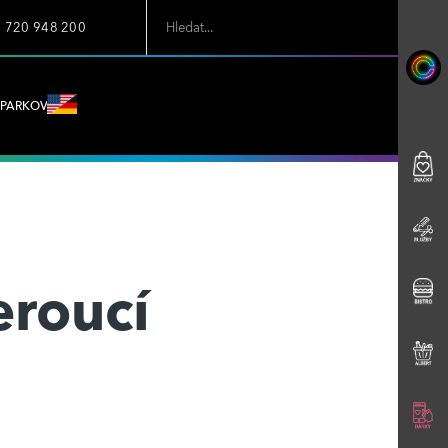
7 720 948 200
PARKOVÁNÍ
eroucí