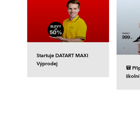
Startuje DATART MAXI
Výprodej
🎒 Při
školní