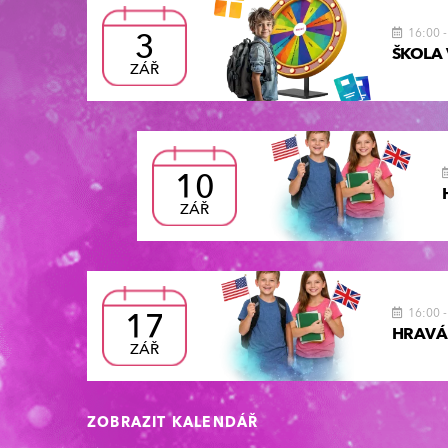
3
16:00
ŠKOLA
ZÁŘ
10
ZÁŘ
17
16:00
HRAVÁ
ZÁŘ
ZOBRAZIT KALENDÁŘ