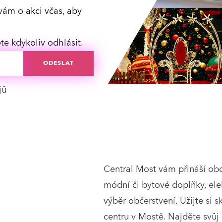
vám o akci včas, aby
e kdykoliv odhlásit.
jů
Central Most vám přináší ob
módní či bytové doplňky, elek
výběr občerstvení. Užijte si
centru v Mostě. Najděte svůj