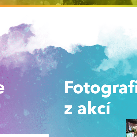
e
Fotograf
z akcí