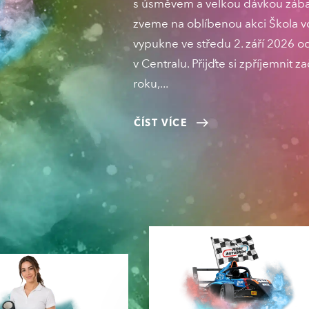
s úsměvem a velkou dávkou zába
zveme na oblíbenou akci Škola vo
vypukne ve středu 2. září 2026 o
v Centralu. Přijďte si zpříjemnit z
roku,
ČÍST VÍCE