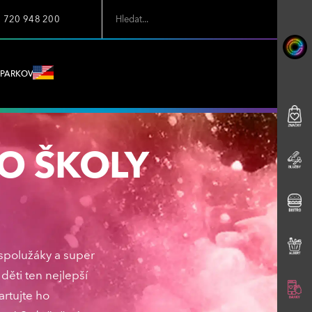
7 720 948 200
PARKOVÁNÍ
O ŠKOLY
, spolužáky a super
děti ten nejlepší
artujte ho