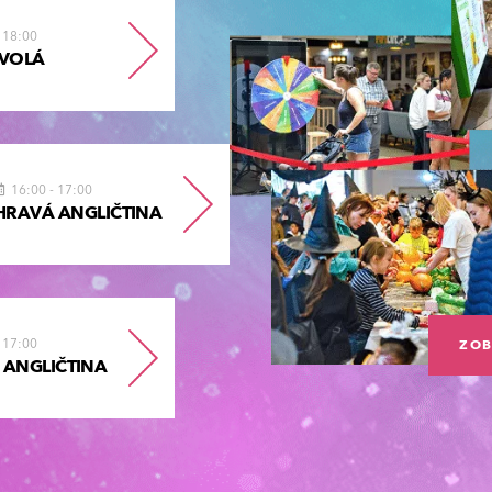
-
18:00
 VOLÁ
16:00
-
17:00
HRAVÁ ANGLIČTINA
-
17:00
ZOB
 ANGLIČTINA