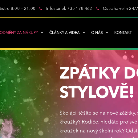
Bistro 8:00 – 21:00
Infostánek 735 178 462
Ostraha velín 24/
ODMĚNY ZA NÁKUPY
ČLÁNKY A VIDEA
O NÁS
KONTAKT
ZPÁTKY D
STYLOVĚ!
Školáci, těšíte se na nové zážitky
kroužky? Rodiče, hledáte pro své 
kroužek na nový školní rok? Odst